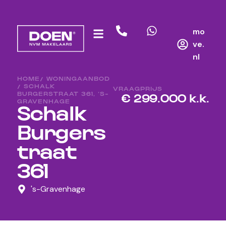
mo
ve.
nl
HOME
/ WONINGAANBOD
/ SCHALK
VRAAGPRIJS
BURGERSTRAAT 361, ‘S-
€ 299.000 k.k.
GRAVENHAGE
Schalk
Burgers
traat
361
's-Gravenhage