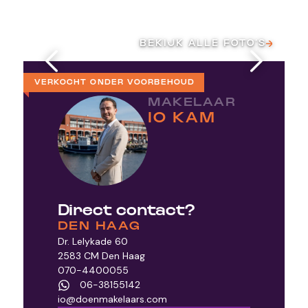
BEKIJK ALLE FOTO’S
VERKOCHT ONDER VOORBEHOUD
MAKELAAR
IO KAM
Direct contact?
DEN HAAG
Dr. Lelykade 60
2583 CM Den Haag
070-4400055
06-38155142
io@doenmakelaars.com