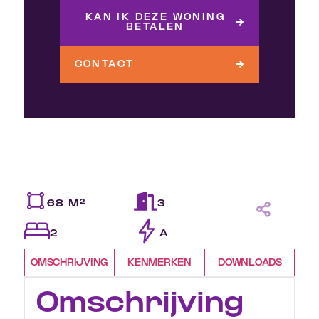
KAN IK DEZE WONING
BETALEN
CONTACT
68 M²
3
2
A
OMSCHRIJVING
KENMERKEN
DOWNLOADS
Omschrijving