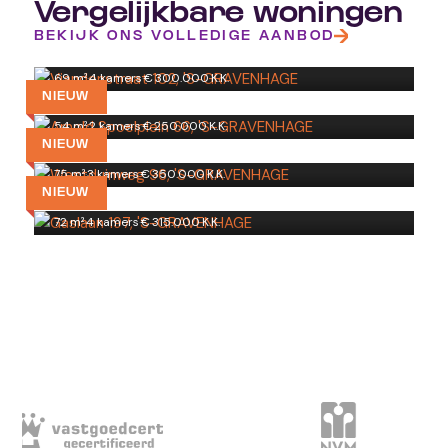
Vergelijkbare woningen
Viandenstraat 102
BEKIJK ONS VOLLEDIGE AANBOD
'S-GRAVENHAGE
Arnold Spoelplein 66
69 m²
·
4 kamers
·
€ 300.000 K.K.
'S-GRAVENHAGE
NIEUW
Westduinweg 96
54 m²
·
2 kamers
·
€ 250.000 K.K.
'S-GRAVENHAGE
NIEUW
Gaslaan 197
75 m²
·
3 kamers
·
€ 350.000 K.K.
'S-GRAVENHAGE
NIEUW
72 m²
·
4 kamers
·
€ 315.000 K.K.