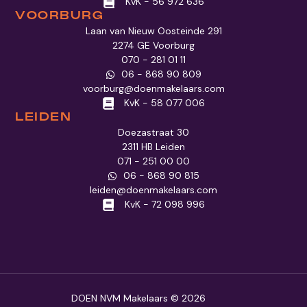
KvK - 56 972 636
VOORBURG
Laan van Nieuw Oosteinde 291
2274 GE Voorburg
070 - 281 01 11
06 - 868 90 809
voorburg@doenmakelaars.com
KvK - 58 077 006
LEIDEN
Doezastraat 30
2311 HB Leiden
071 - 251 00 00
06 - 868 90 815
leiden@doenmakelaars.com
KvK - 72 098 996
DOEN NVM Makelaars © 2026