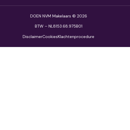
DOEN NVM Makelaars © 2026
BTW – NL8153.68.975B01
Disclaimer
Cookies
Klachtenprocedure