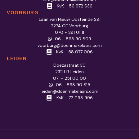
KvK - 56 972 636
VOORBURG
Laan van Nieuw Oosteinde 291
2274 GE Voorburg
070 - 281 01 11
06 - 868 90 809
voorburg@doenmakelaars.com
KvK - 58 077 006
LEIDEN
Doezastraat 30
2311 HB Leiden
071 - 251 00 00
06 - 868 90 815
leiden@doenmakelaars.com
KvK - 72 098 996