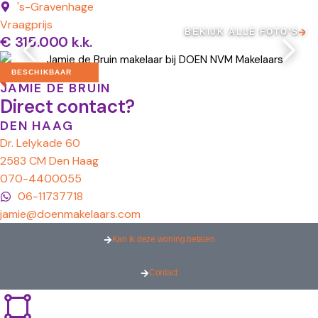
's-Gravenhage
Vraagprijs
BEKIJK ALLE FOTO’S
€ 315.000 k.k.
Makelaar
BESCHIKBAAR
JAMIE DE BRUIN
Direct contact?
DEN HAAG
Dr. Lelykade 60
2583 CM Den Haag
070-4400055
06-11737718
jamie@doenmakelaars.com
Kan ik deze woning betalen
Contact