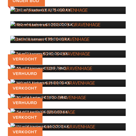
ONDER BOD
Heemraadstraat 203 T
210 m²
·
5 kamers
·
€ 1.275.000 K.K.
'S-GRAVENHAGE
Badhuisstraat 175
190 m²
·
4 kamers
·
€ 1.050.000 K.K.
'S-GRAVENHAGE
Zeesluisweg 50 C
241 m²
·
6 kamers
·
€ 990.000 K.K.
'S-GRAVENHAGE
Westduinweg 192 F
34 m²
·
2 kamers
·
€ 290.000 K.K.
'S-GRAVENHAGE
VERKOCHT
Jurriaan Kokstraat 81
55 m²
·
3 kamers
·
€ 1.289 /MND
'S-GRAVENHAGE
VERHUURD
Dr. Lelykade 242
140 m²
·
5 kamers
·
€ 750.000 K.K.
'S-GRAVENHAGE
VERKOCHT
Vierloper 11
85 m²
·
4 kamers
·
€ 1.800 /MND
'S-GRAVENHAGE
VERHUURD
Koppelstokstraat 37
54 m²
·
2 kamers
·
€ 325.000 K.K.
'S-GRAVENHAGE
VERKOCHT
Rotterdamsestraat 2 3
151 m²
·
6 kamers
·
€ 950.000 K.K.
'S-GRAVENHAGE
VERKOCHT