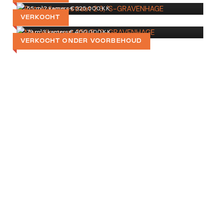
Marcelisstraat 259 B
55 m²
·
2 kamers
·
€ 325.000 K.K.
'S-GRAVENHAGE
VERKOCHT
79 m²
·
3 kamers
·
€ 400.000 K.K.
VERKOCHT ONDER VOORBEHOUD