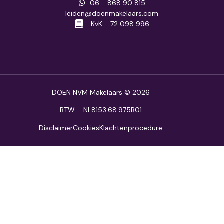
06 - 868 90 815
leiden@doenmakelaars.com
KvK - 72 098 996
DOEN NVM Makelaars © 2026
BTW – NL8153.68.975B01
Disclaimer
Cookies
Klachtenprocedure
NIEUW
Open huis:
{v}
Beschikbaar
Onder bod
Onder optie
Onder v
Er is op dit moment geen aanbod beschikbaar. Neem gerust 