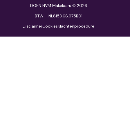
DOEN NVM Makelaars © 2026
BTW – NL8153.68.975B01
Disclaimer
Cookies
Klachtenprocedure