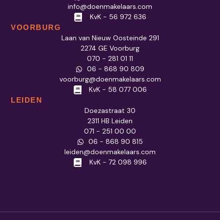
info@doenmakelaars.com
KvK - 56 972 636
VOORBURG
Laan van Nieuw Oosteinde 291
2274 GE Voorburg
070 - 281 01 11
06 - 868 90 809
voorburg@doenmakelaars.com
KvK - 58 077 006
LEIDEN
Doezastraat 30
2311 HB Leiden
071 - 251 00 00
06 - 868 90 815
leiden@doenmakelaars.com
KvK - 72 098 996