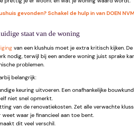
e prettig je er woont en wat je woning waard wordt.
klushuis gevonden? Schakel de hulp in van DOEN NV
uidige staat van de woning
iging
van een klushuis moet je extra kritisch kijken. D
k nodig, terwijl bij een andere woning juist sprake kan
nische problemen.
bij belangrijk:
dige keuring uitvoeren. Een onafhankelijke bouwkundi
elf niet snel opmerkt.
ting van de renovatiekosten. Zet alle verwachte klus
er weet waar je financieel aan toe bent.
maakt dit veel verschil.