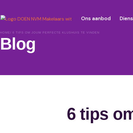
Ons aanbod
Dien
HOME
/ 6 TIPS OM JOUW PERFECTE KLUSHUIS TE VINDEN
Blog
6 tips o