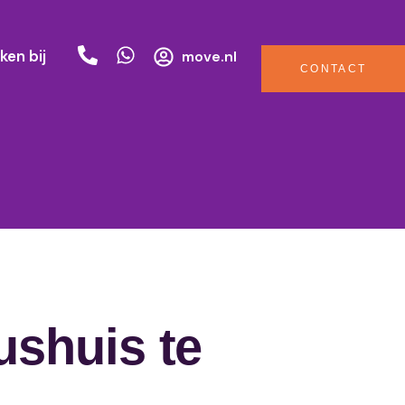
ken bij
move.nl
CONTACT
ushuis te