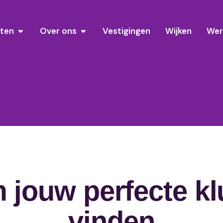
sten
Over ons
Vestigingen
Wijken
Wer
m jouw perfecte kl
vinden