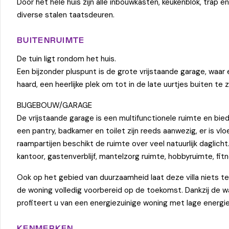
Door het hele huis zijn alle inbouwkasten, keukenblok, trap 
diverse stalen taatsdeuren.
BUITENRUIMTE
De tuin ligt rondom het huis.
Een bijzonder pluspunt is de grote vrijstaande garage, waa
haard, een heerlijke plek om tot in de late uurtjes buiten te 
BIJGEBOUW/GARAGE
De vrijstaande garage is een multifunctionele ruimte en bi
een pantry, badkamer en toilet zijn reeds aanwezig, er is v
raampartijen beschikt de ruimte over veel natuurlijk daglicht
kantoor, gastenverblijf, mantelzorg ruimte, hobbyruimte, fi
Ook op het gebied van duurzaamheid laat deze villa niets t
de woning volledig voorbereid op de toekomst. Dankzij de
profiteert u van een energiezuinige woning met lage energ