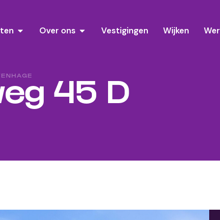
sten
Over ons
Vestigingen
Wijken
Wer
VENHAGE
eg 45 D