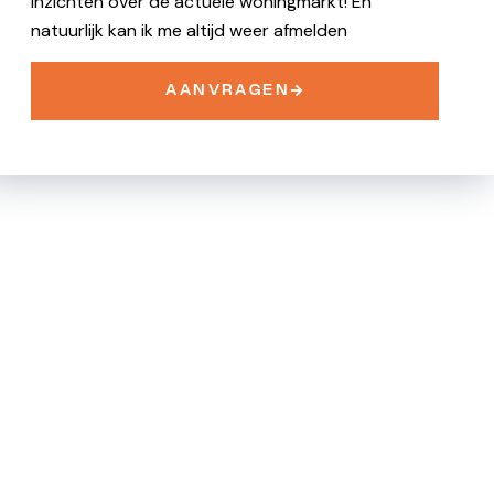
inzichten over de actuele woningmarkt! En
natuurlijk kan ik me altijd weer afmelden
AANVRAGEN