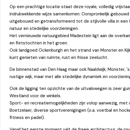
Op een prachtige locatie staat deze royale, volledig vrijsta
indrukwekkende wijze samenkomen. Oorspronkelijk gebouwd a
uitgebouwd en getransformeerd tot de stijlvolle villa in ee
natuur en stedelijke voorzieningen.
Het vernieuwde natuurgebied Madestein ligt aan de overkan
en fietstochten in het groen.
Ook landgoed Ockenburgh en het strand van Monster en Kijk
kunt genieten van ruimte, rust en frisse zeelucht.
De binnenstad van Den Haag maar ook Naaldwijk, Monster, 's
rustige wijk, maar met alle stedelijke dynamiek en voorzieni
Ook de ligging ten opzichte van de uitvalswegen is zeer gun
Westland voor de winkels.
Sport- en recreatiemogelijkheden zijn volop aanwezig, me
Boetzelaer, diverse sportverenigingen (o.a. voetbal en hoc
fitness en padel).
Vanaf het eerste moment valt de fraaie architectuur, de roya