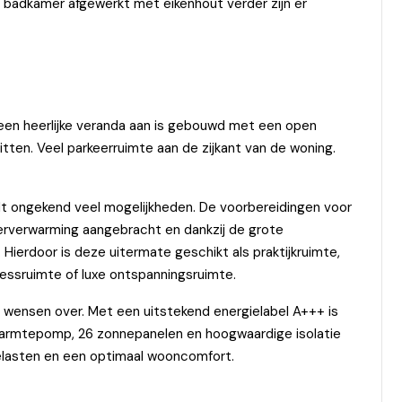
en badkamer afgewerkt met eikenhout verder zijn er
r een heerlijke veranda aan is gebouwd met een open
zitten. Veel parkeerruimte aan de zijkant van de woning.
edt ongekend veel mogelijkheden. De voorbereidingen voor
loerverwarming aangebracht en dankzij de grote
. Hierdoor is deze uitermate geschikt als praktijkruimte,
tnessruimte of luxe ontspanningsruimte.
e wensen over. Met een uitstekend energielabel A+++ is
 warmtepomp, 26 zonnepanelen en hoogwaardige isolatie
ielasten en een optimaal wooncomfort.