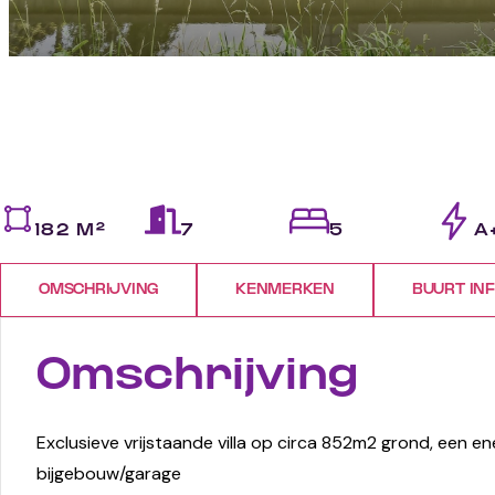
182 M²
7
5
A
OMSCHRIJVING
KENMERKEN
BUURT IN
Omschrijving
Exclusieve vrijstaande villa op circa 852m2 grond, een en
bijgebouw/garage