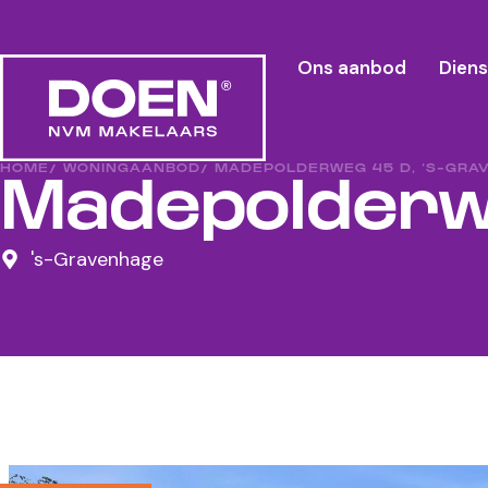
Ons aanbod
Dien
HOME
/ WONINGAANBOD
/ MADEPOLDERWEG 45 D, ‘S-GRA
Madepolderw
's-Gravenhage