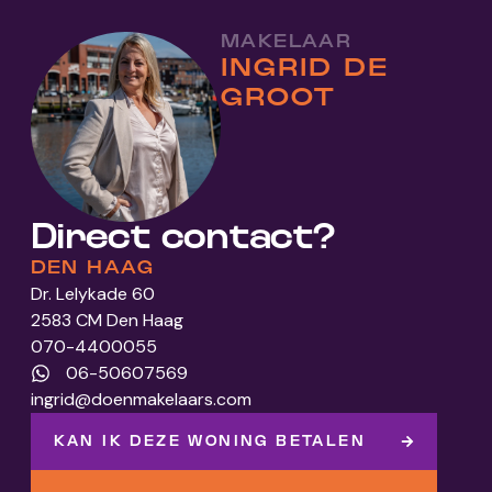
MAKELAAR
INGRID DE
GROOT
Direct contact?
DEN HAAG
Dr. Lelykade 60
2583 CM Den Haag
070-4400055
06-50607569
ingrid@doenmakelaars.com
KAN IK DEZE WONING BETALEN