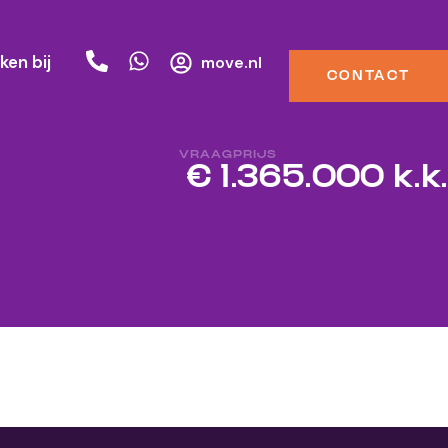
ken bij
move.nl
CONTACT
VRAAGPRIJS
€ 1.365.000 k.k.