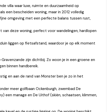
ande villa waar luxe, ruimte en duurzaamheid op
ls een bescheiden woning, maar in 2012 volledig
n fijne omgeving met een perfecte balans tussen rust,
t van deze woning, perfect voor wandelingen, hardlopen
duin liggen op fietsafstand, waardoor je op elk moment
-Gravenzande zijn dichtbij. Zo woon je in een groene en
ngen binnen handbereik.
stig en aan de rand van Monster ben je zo in het
t onder meer golfbaan Ockenburgh, zwembad De
key) een manage en De Uithof (skiën, schaatsen, klimmen,
le kavel en de rustige ligging op. De woning beschikt