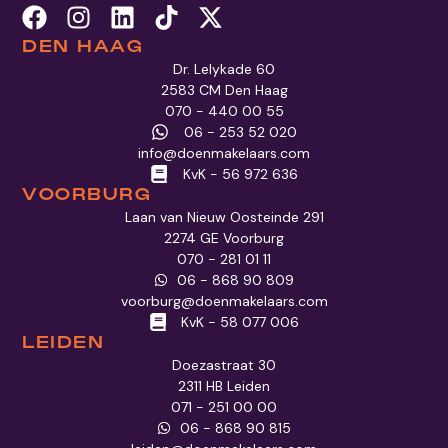
DEN HAAG
Dr. Lelykade 60
2583 CM Den Haag
070 - 440 00 55
06 - 253 52 020
info@doenmakelaars.com
KvK - 56 972 636
VOORBURG
Laan van Nieuw Oosteinde 291
2274 GE Voorburg
070 - 281 01 11
06 - 868 90 809
voorburg@doenmakelaars.com
KvK - 58 077 006
LEIDEN
Doezastraat 30
2311 HB Leiden
071 - 251 00 00
06 - 868 90 815