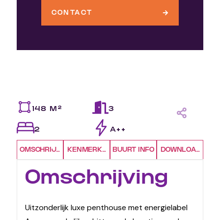
CONTACT
148 M²
3
2
A++
OMSCHRIJVING
KENMERKEN
BUURT INFO
DOWNLOADS
Omschrijving
Uitzonderlijk luxe penthouse met energielabel