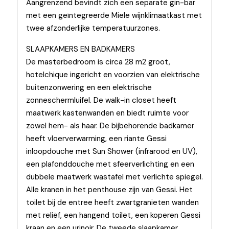
Aangrenzend bevindt zich een separate gin-bar
met een geïntegreerde Miele wijnklimaatkast met
twee afzonderlijke temperatuurzones.
SLAAPKAMERS EN BADKAMERS
De masterbedroom is circa 28 m2 groot,
hotelchique ingericht en voorzien van elektrische
buitenzonwering en een elektrische
zonneschermluifel. De walk-in closet heeft
maatwerk kastenwanden en biedt ruimte voor
zowel hem- als haar. De bijbehorende badkamer
heeft vloerverwarming, een riante Gessi
inloopdouche met Sun Shower (infrarood en UV),
een plafonddouche met sfeerverlichting en een
dubbele maatwerk wastafel met verlichte spiegel.
Alle kranen in het penthouse zijn van Gessi. Het
toilet bij de entree heeft zwartgranieten wanden
met reliëf, een hangend toilet, een koperen Gessi
kraan en een urinoir. De tweede slaapkamer