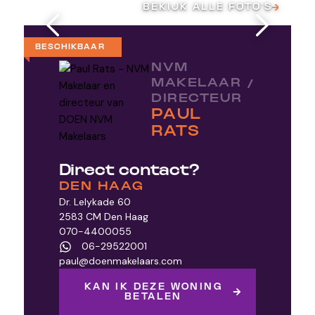
BEKIJK ALLE FOTO’S
VIDEO
BESCHIKBAAR
NVM
MAKELAAR /
DIRECTEUR
PAUL
RATS
Direct contact?
DEN HAAG
Dr. Lelykade 60
2583 CM Den Haag
070-4400055
06-29522001
paul@doenmakelaars.com
KAN IK DEZE WONING
BETALEN