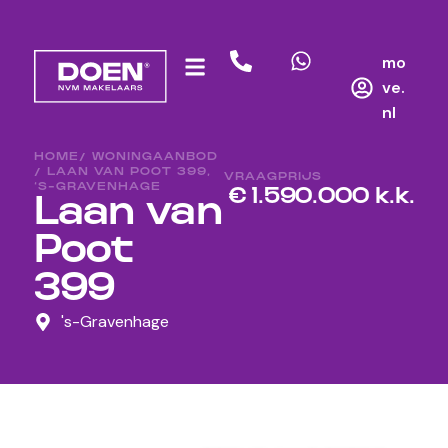
mo
ve.
nl
HOME
/ WONINGAANBOD
/ LAAN VAN POOT 399,
VRAAGPRIJS
‘S-GRAVENHAGE
€ 1.590.000 k.k.
Laan van
Poot
399
's-Gravenhage