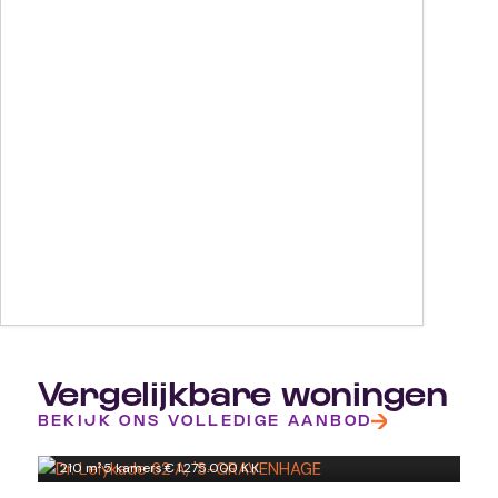
Vergelijkbare woningen
Dr. Lelykade 62 A
BEKIJK ONS VOLLEDIGE AANBOD
'S-GRAVENHAGE
De Réaumurstraat 42
210 m²
·
5 kamers
·
€ 1.275.000 K.K.
'S-GRAVENHAGE