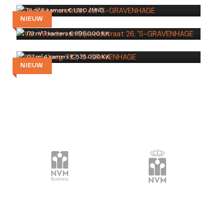
Van Weede van Dijkveldstraat 26
111 m²
·
6 kamers
·
€ 1.780 /MND
'S-GRAVENHAGE
NIEUW
Meppelweg 722
173 m²
·
7 kamers
·
€ 895.000 K.K.
'S-GRAVENHAGE
127 m²
·
4 kamers
·
€ 535.000 K.K.
NIEUW