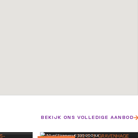
Westduinweg 232 C
BEKIJK ONS VOLLEDIGE AANBOD
'S-GRAVENHAGE
50 m²
·
2 kamers
·
€ 335.000 K.K.