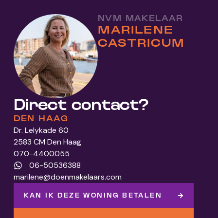
NVM MAKELAAR
MARILENE
CASTRICUM
Direct contact?
DEN HAAG
Dr. Lelykade 60
2583 CM Den Haag
070-4400055
06-50536388
marilene@doenmakelaars.com
KAN IK DEZE WONING BETALEN