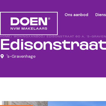
Ons aanbod
Dien
HOME
/ WONINGAANBOD
/ EDISONSTRAAT 60 A, ‘S-GRAVE
Edisonstraat
's-Gravenhage