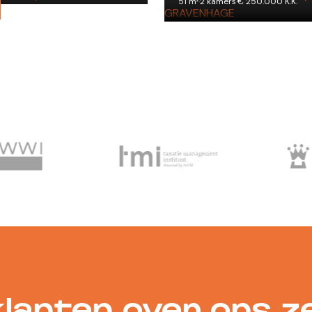
51 m²
·
2 kamers
·
€ 250.000 K.K.