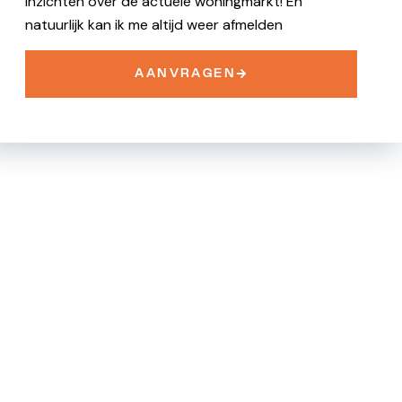
inzichten over de actuele woningmarkt! En
natuurlijk kan ik me altijd weer afmelden
AANVRAGEN