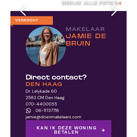
BEKIJK ALLE FOTO’S
VERKOCHT
MAKELAAR
JAMIE DE
BRUIN
Direct contact?
DEN HAAG
Dr. Lelykade 60
2583 CM Den Haag
070-4400055
06-11737718
jamie@doenmakelaars.com
KAN IK DEZE WONING
BETALEN