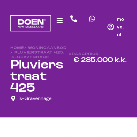
mo
ve.
nl
HOME
/ WONINGAANBOD
/ PLUVIERSTRAAT 425,
VRAAGPRIJS
‘S-GRAVENHAGE
€ 285.000 k.k.
Pluviers
traat
425
's-Gravenhage