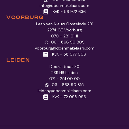
info@doenmakelaars.com
KvK - 56 972 636
VOORBURG
Laan van Nieuw Oosteinde 291
2274 GE Voorburg
070 - 281 01 11
06 - 868 90 809
voorburg@doenmakelaars.com
KvK - 58 077 006
LEIDEN
Doezastraat 30
2311 HB Leiden
071 - 251 00 00
06 - 868 90 815
leiden@doenmakelaars.com
KvK - 72 098 996