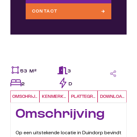
CONTACT
53 M²
3
2
D
OMSCHRIJVING
KENMERKEN
PLATTEGRONDEN
DOWNLOADS
Omschrijving
Op een uitstekende locatie in Duindorp bevindt