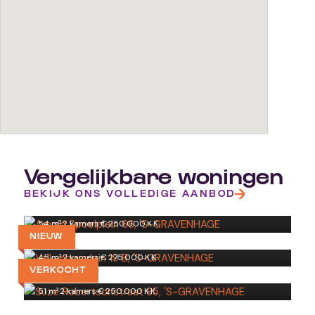
Vergelijkbare woningen
Arnold Spoelplein 66
BEKIJK ONS VOLLEDIGE AANBOD
'S-GRAVENHAGE
Valkenbosplein 19 B
54 m²
·
2 kamers
·
€ 250.000 K.K.
'S-GRAVENHAGE
NIEUW
Suze Robertsonstraat 85
45 m²
·
2 kamers
·
€ 275.000 K.K.
'S-GRAVENHAGE
VERKOCHT
Westduinweg 232 C
51 m²
·
2 kamers
·
€ 250.000 K.K.
'S-GRAVENHAGE