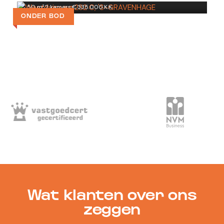
50 m²
·
2 kamers
·
€ 335.000 K.K.
ONDER BOD
Wat klanten over ons
zeggen