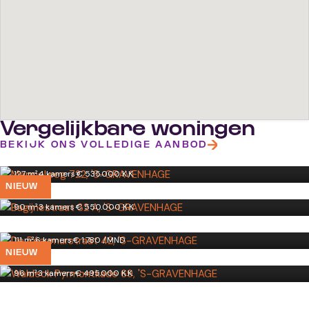
Vergelijkbare woningen
Meppelweg 722
BEKIJK ONS VOLLEDIGE AANBOD
'S-GRAVENHAGE
Bagijnestraat 32 A
127 m²
·
4 kamers
·
€ 535.000 K.K.
'S-GRAVENHAGE
NIEUW
De Réaumurstraat 42
90 m²
·
3 kamers
·
€ 550.000 K.K.
'S-GRAVENHAGE
Waldeck Pyrmontkade 69
111 m²
·
6 kamers
·
€ 1.780 /MND
'S-GRAVENHAGE
NIEUW
96 m²
·
3 kamers
·
€ 495.000 K.K.