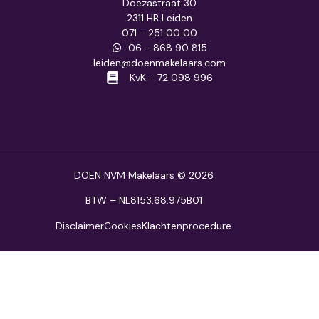
Doezastraat 30
2311 HB Leiden
071 - 251 00 00
06 - 868 90 815
leiden@doenmakelaars.com
KvK - 72 098 996
DOEN NVM Makelaars © 2026
BTW – NL8153.68.975B01
Disclaimer
Cookies
Klachtenprocedure
NIEUW
Open huis:
{v}
Beschikbaar
Onder bod
Onder optie
Onder v