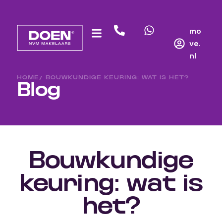
mo
ve.
nl
HOME
/ BOUWKUNDIGE KEURING: WAT IS HET?
Blog
Bouwkundige
keuring: wat is
het?