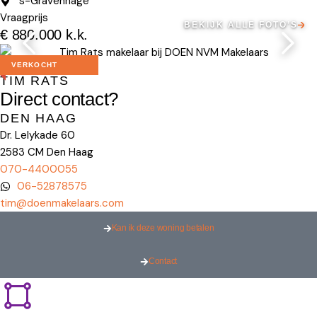
's-Gravenhage
Vraagprijs
BEKIJK ALLE FOTO’S
€ 880.000 k.k.
Makelaar
VERKOCHT
TIM RATS
Direct contact?
DEN HAAG
Dr. Lelykade 60
2583 CM Den Haag
070-4400055
06-52878575
tim@doenmakelaars.com
Kan ik deze woning betalen
Contact