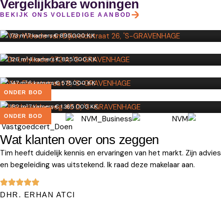
Vergelijkbare woningen
Van Weede van Dijkveldstraat 26
BEKIJK ONS VOLLEDIGE AANBOD
'S-GRAVENHAGE
Dr. Lelykade 272 A
173 m²
·
7 kamers
·
€ 895.000 K.K.
'S-GRAVENHAGE
Van Drieststraat 8
126 m²
·
4 kamers
·
€ 825.000 K.K.
'S-GRAVENHAGE
Madepolderweg 45 D
147 m²
·
6 kamers
·
€ 575.000 K.K.
'S-GRAVENHAGE
ONDER BOD
182 m²
·
7 kamers
·
€ 1.365.000 K.K.
ONDER BOD
Wat klanten over ons zeggen
Tim heeft duidelijk kennis en ervaringen van het markt. Zijn advies
en begeleiding was uitstekend. Ik raad deze makelaar aan.
DHR. ERHAN ATCI