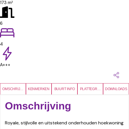
173 m²
6
4
A+++
OMSCHRIJVING
KENMERKEN
BUURT INFO
PLATTEGRONDEN
DOWNLOADS
Omschrijving
Royale, stijlvolle en uitstekend onderhouden hoekwoning