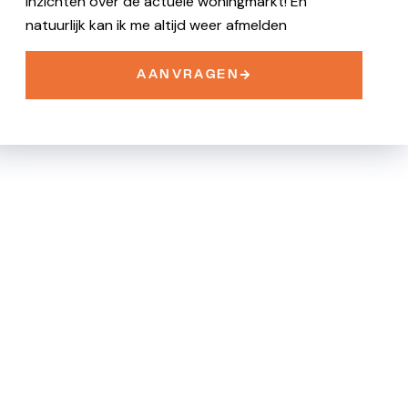
inzichten over de actuele woningmarkt! En
natuurlijk kan ik me altijd weer afmelden
AANVRAGEN