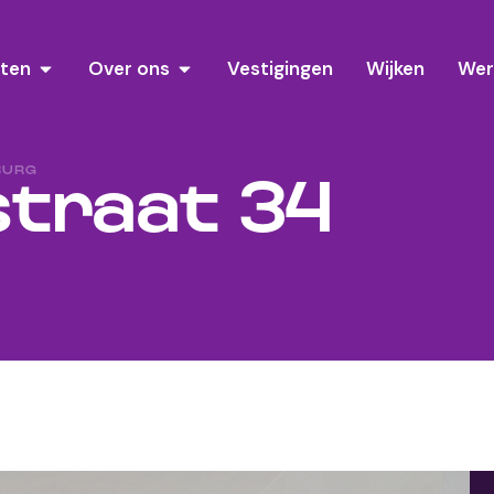
sten
Over ons
Vestigingen
Wijken
Wer
BURG
traat 34