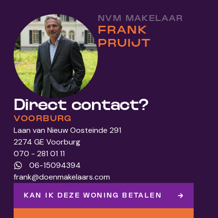
NVM MAKELAAR
FRANK
PRUIJT
Direct contact?
VOORBURG
Laan van Nieuw Oosteinde 291
2274 GE Voorburg
070 - 281 01 11
06-15094394
frank@doenmakelaars.com
KAN IK DEZE WONING BETALEN