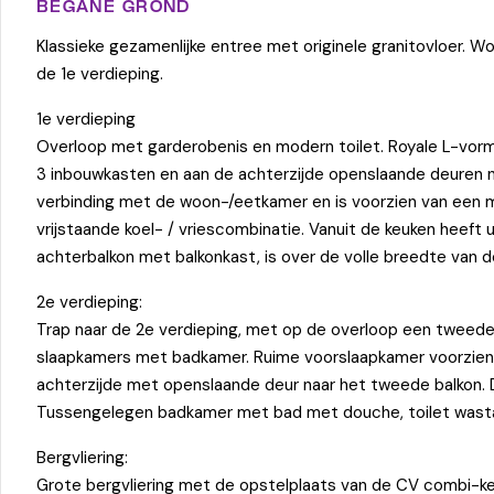
BEGANE GROND
Klassieke gezamenlijke entree met originele granitovloer.
de 1e verdieping.
1e verdieping
Overloop met garderobenis en modern toilet. Royale L-vormi
3 inbouwkasten en aan de achterzijde openslaande deuren na
verbinding met de woon-/eetkamer en is voorzien van een m
vrijstaande koel- / vriescombinatie. Vanuit de keuken heef
achterbalkon met balkonkast, is over de volle breedte van d
2e verdieping:
Trap naar de 2e verdieping, met op de overloop een tweede
slaapkamers met badkamer. Ruime voorslaapkamer voorzien
achterzijde met openslaande deur naar het tweede balkon. D
Tussengelegen badkamer met bad met douche, toilet wastaf
Bergvliering:
Grote bergvliering met de opstelplaats van de CV combi-ke