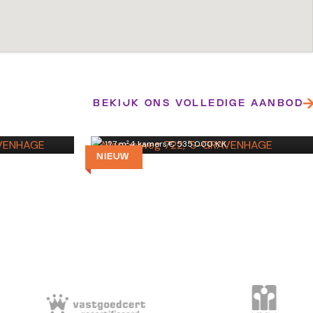
Meppelweg 722
BEKIJK ONS VOLLEDIGE AANBOD
'S-GRAVENHAGE
127 m²
·
4 kamers
·
€ 535.000 K.K.
NIEUW