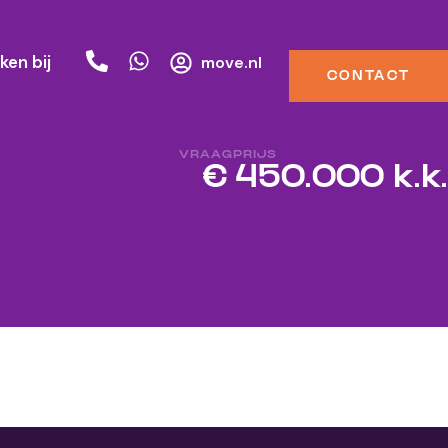
ken bij
move.nl
CONTACT
VRAAGPRIJS
€ 450.000 k.k.