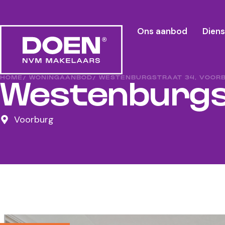
Ons aanbod
Dien
HOME
/ WONINGAANBOD
/ WESTENBURGSTRAAT 34, VOOR
Westenburgs
Voorburg