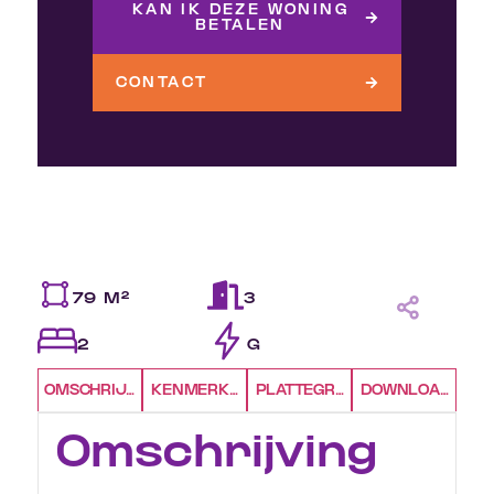
KAN IK DEZE WONING
BETALEN
CONTACT
79 M²
3
2
G
OMSCHRIJVING
KENMERKEN
PLATTEGRONDEN
DOWNLOADS
Omschrijving