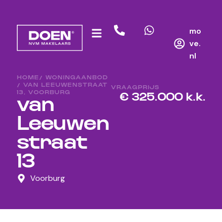
mo
ve.
nl
HOME
/ WONINGAANBOD
/ VAN LEEUWENSTRAAT
VRAAGPRIJS
13, VOORBURG
€ 325.000 k.k.
van
Leeuwen
straat
13
Voorburg