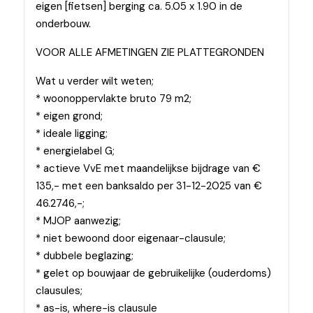
eigen [fietsen] berging ca. 5.05 x 1.90 in de
onderbouw.
VOOR ALLE AFMETINGEN ZIE PLATTEGRONDEN
Wat u verder wilt weten;
* woonoppervlakte bruto 79 m2;
* eigen grond;
* ideale ligging;
* energielabel G;
* actieve VvE met maandelijkse bijdrage van €
135,- met een banksaldo per 31-12-2025 van €
46.2746,-;
* MJOP aanwezig;
* niet bewoond door eigenaar-clausule;
* dubbele beglazing;
* gelet op bouwjaar de gebruikelijke (ouderdoms)
clausules;
* as-is, where-is clausule