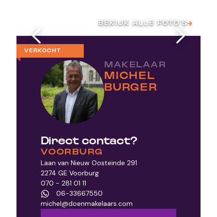
BEKIJK ALLE FOTO’S
VERKOCHT
MAKELAAR
MICHEL
BURGER
Direct contact?
VOORBURG
Laan van Nieuw Oosteinde 291
2274 GE Voorburg
070 - 281 01 11
06-33667550
michel@doenmakelaars.com