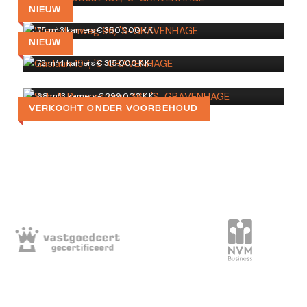
'S-GRAVENHAGE
NIEUW
Gaslaan 197
75 m²
·
3 kamers
·
€ 350.000 K.K.
'S-GRAVENHAGE
NIEUW
Schalk Burgerstraat 361
72 m²
·
4 kamers
·
€ 315.000 K.K.
'S-GRAVENHAGE
68 m²
·
3 kamers
·
€ 299.000 K.K.
VERKOCHT ONDER VOORBEHOUD