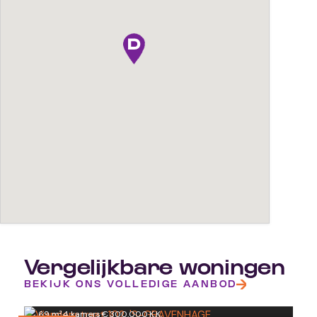
Vergelijkbare woningen
Viandenstraat 102
BEKIJK ONS VOLLEDIGE AANBOD
'S-GRAVENHAGE
Westduinweg 96
69 m²
·
4 kamers
·
€ 300.000 K.K.