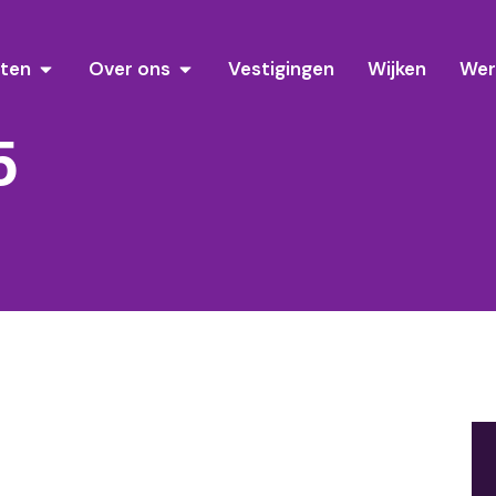
sten
Over ons
Vestigingen
Wijken
Wer
5