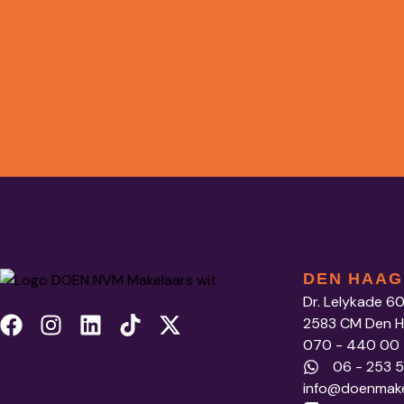
DEN HAAG
Dr. Lelykade 6
2583 CM Den 
070 - 440 00
06 - 253 
info@doenmake