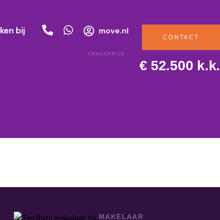
ken bij
move.nl
CONTACT
VRAAGPRIJS
€ 52.500 k.k.
MAKELAAR