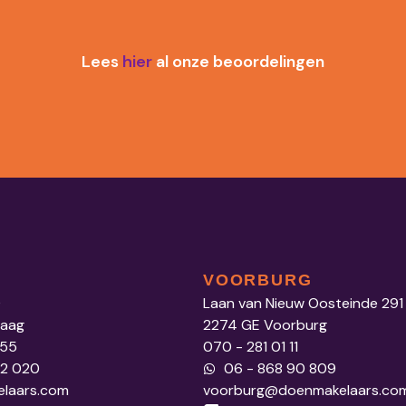
Lees
hier
al onze beoordelingen
VOORBURG
0
Laan van Nieuw Oosteinde 291
Haag
2274 GE Voorburg
 55
070 - 281 01 11
52 020
06 - 868 90 809
laars.com
voorburg@doenmakelaars.co