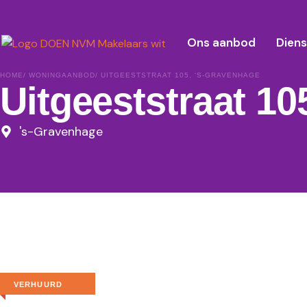
Ons aanbod
Dien
HOME
/ WONINGAANBOD
/ UITGEESTSTRAAT 105, ‘S-GRAVENHAGE
Uitgeeststraat 10
's-Gravenhage
VERHUURD