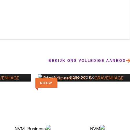
Arnold Spoelplein 66
BEKIJK ONS VOLLEDIGE AANBOD
'S-GRAVENHAGE
54 m²
·
2 kamers
·
€ 250.000 K.K.
NIEUW