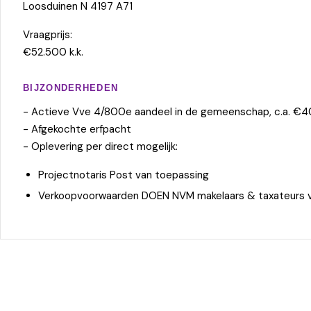
Loosduinen N 4197 A71
Vraagprijs:
€52.500 k.k.
BIJZONDERHEDEN
- Actieve Vve 4/800e aandeel in de gemeenschap, c.a. €4
- Afgekochte erfpacht
- Oplevering per direct mogelijk:
Projectnotaris Post van toepassing
Verkoopvoorwaarden DOEN NVM makelaars & taxateurs 