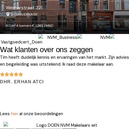
Weimarstraat 321
'S-GRAVENHAGE
80 m²
·
4 kamers
·
€ 1.282 /MND
Wat klanten over ons zeggen
Tim heeft duidelijk kennis en ervaringen van het markt. Zijn advies
en begeleiding was uitstekend. Ik raad deze makelaar aan.
DHR. ERHAN ATCI
Lees
hier
al onze beoordelingen