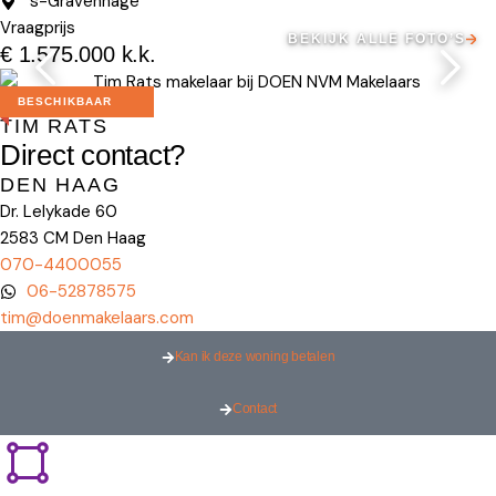
's-Gravenhage
Vraagprijs
BEKIJK ALLE FOTO’S
€ 1.575.000 k.k.
Makelaar
BESCHIKBAAR
TIM RATS
Direct contact?
DEN HAAG
Dr. Lelykade 60
2583 CM Den Haag
070-4400055
06-52878575
tim@doenmakelaars.com
Kan ik deze woning betalen
Contact