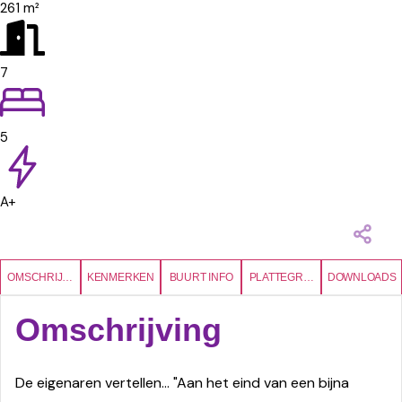
261 m²
7
5
A+
OMSCHRIJVING
KENMERKEN
BUURT INFO
PLATTEGRONDEN
DOWNLOADS
Omschrijving
De eigenaren vertellen... "Aan het eind van een bijna