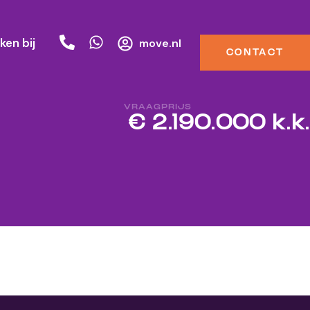
ken bij
move.nl
CONTACT
VRAAGPRIJS
€ 2.190.000 k.k.