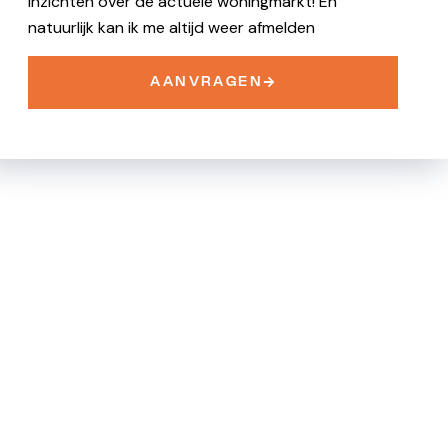
inzichten over de actuele woningmarkt! En
natuurlijk kan ik me altijd weer afmelden
AANVRAGEN