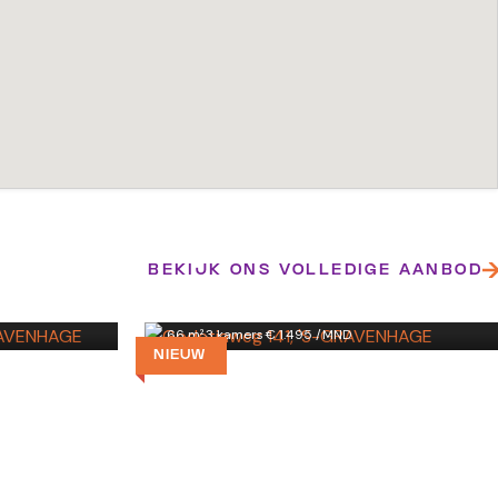
Godetiaweg 141
BEKIJK ONS VOLLEDIGE AANBOD
'S-GRAVENHAGE
66 m²
·
3 kamers
·
€ 1.495 /MND
NIEUW