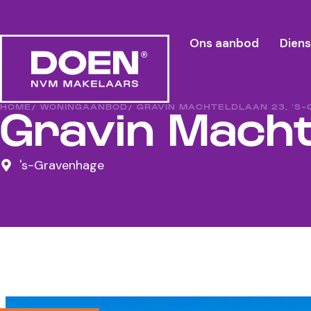
Ons aanbod
Dien
HOME
/ WONINGAANBOD
/ GRAVIN MACHTELDLAAN 23, ‘S
Gravin Macht
's-Gravenhage