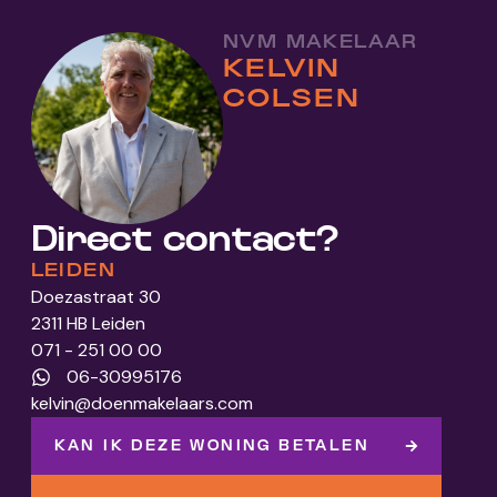
NVM MAKELAAR
KELVIN
COLSEN
Direct contact?
LEIDEN
Doezastraat 30
2311 HB Leiden
071 - 251 00 00
06-30995176
kelvin@doenmakelaars.com
KAN IK DEZE WONING BETALEN