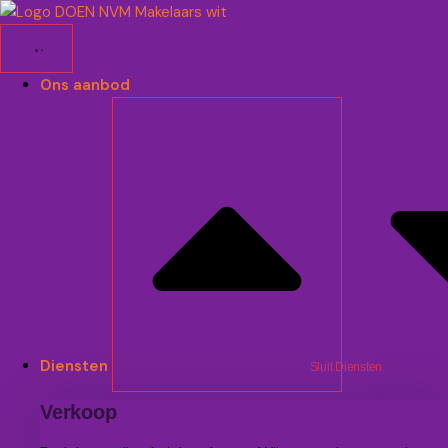
Ga
naar
de
inhoud
Ons aanbod
Diensten
Sluit Diensten
Verkoop