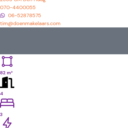
070-4400055
06-52878575
tim@doenmakelaars.com
82 m²
4
3