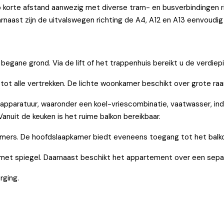
p korte afstand aanwezig met diverse tram- en busverbindingen r
naast zijn de uitvalswegen richting de A4, A12 en A13 eenvoudig 
gane grond. Via de lift of het trappenhuis bereikt u de verdiep
tot alle vertrekken. De lichte woonkamer beschikt over grote raamp
apparatuur, waaronder een koel-vriescombinatie, vaatwasser, in
nuit de keuken is het ruime balkon bereikbaar.
mers. De hoofdslaapkamer biedt eveneens toegang tot het balk
met spiegel. Daarnaast beschikt het appartement over een separ
rging.