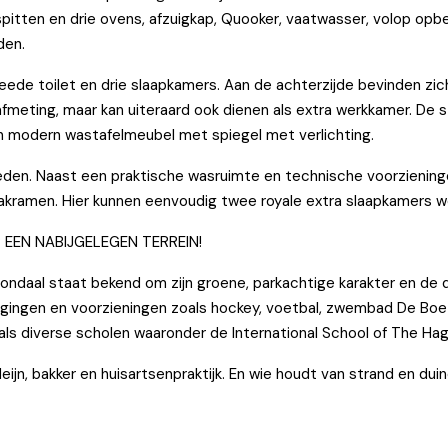
ten en drie ovens, afzuigkap, Quooker, vaatwasser, volop opbergl
den.
de toilet en drie slaapkamers. Aan de achterzijde bevinden zich
fmeting, maar kan uiteraard ook dienen als extra werkkamer. De s
en modern wastafelmeubel met spiegel met verlichting.
den. Naast een praktische wasruimte en technische voorziening
dakramen. Hier kunnen eenvoudig twee royale extra slaapkamers wo
EEN NABIJGELEGEN TERREIN!
Vroondaal staat bekend om zijn groene, parkachtige karakter en de
igingen en voorzieningen zoals hockey, voetbal, zwembad De Boet
nals diverse scholen waaronder de International School of The H
ijn, bakker en huisartsenpraktijk. En wie houdt van strand en duine