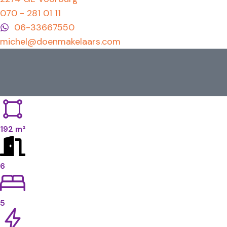
070 - 281 01 11
06-33667550
michel@doenmakelaars.com
192 m²
6
5