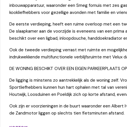
inbouwapparatuur, waaronder een Smeg fornuis met zes gaspit
kookliefhebbers voor gezellige avonden met familie en vrien
De eerste verdieping, heeft een ruime overloop met een twee
De slaapkamer aan de voorzijde is eveneens van een prima a
beschikt over een ligbad, inloopdouche, handdoekradiator 
Ook de tweede verdieping verrast met ruimte en mogelijkhe
indrukwekkende multifunctionele verblijfsruimte met Velux 
DE WONING BESCHIKT OVER EEN EIGEN PARKEERPLAATS OP 
De ligging is minstens zo aantrekkelijk als de woning zelf. 
Sportliefhebbers kunnen hun hart ophalen met tal van veren
Houtwijk, Loosduinen en Poeldijk zich op korte afstand, eve
Ook zijn er voorzieningen in de buurt waaronder een Albert He
de Zandmotor liggen op slechts tien fietsminuten afstand.