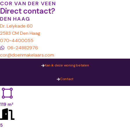
COR VAN DER VEEN
Direct contact?
DEN HAAG
Dr. Lelykade 60
2583 CM Den Haag
070-4400055
06-24882976
cor@doenmakelaars.com
Kan ik deze woning betalen
Contact
119 m²
5