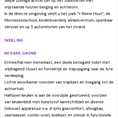
diepe zonnige achtertuin op het zuidoosten met
vrijstaande houten berging en achterom.
In de directe omgeving vindt u het park “t Kleine Hout”, de
Montessorischool, kinderboerderij, winkelcentrum, openbaar
vervoer en op 5 autominuten van het strand.
INDELING
BEGANE GROND
Entree/hal met meterkast, een deels betegeld toilet met
vrijdragend closet en fonteintje en trapopgang naar de 1ste
verdieping;
Lichte woonkamer voorzien van trapkast en toegang tot de
achtertuin;
Halfopen keuken is aan de voorzijde gesitueerd, voorzien
van keukenblok met kunststof aanrechtblad en diverse
(inbouw) apparatuur o.a. 4-pits gascomfort, afzuigkap,
vaatwasser, combi-oven, koelkast en vriezer in functionele