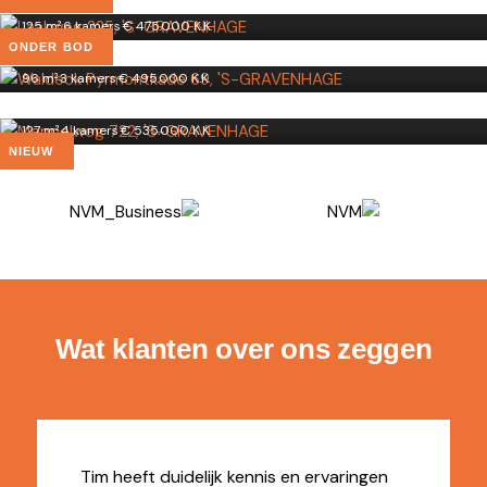
Waldeck Pyrmontkade 69
125 m²
·
6 kamers
·
€ 475.000 K.K.
'S-GRAVENHAGE
ONDER BOD
Meppelweg 722
96 m²
·
3 kamers
·
€ 495.000 K.K.
'S-GRAVENHAGE
127 m²
·
4 kamers
·
€ 535.000 K.K.
NIEUW
Wat klanten over ons zeggen
Tim heeft duidelijk kennis en ervaringen