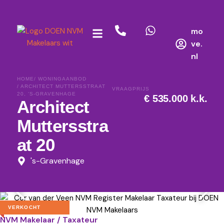
mo
ve.
nl
HOME
/ WONINGAANBOD
/ ARCHITECT MUTTERSSTRAAT
VRAAGPRIJS
20, ‘S-GRAVENHAGE
€ 535.000 k.k.
Architect
Muttersstra
at 20
's-Gravenhage
BEKIJK ALLE FOTO’S
VERKOCHT
NVM Makelaar / Taxateur