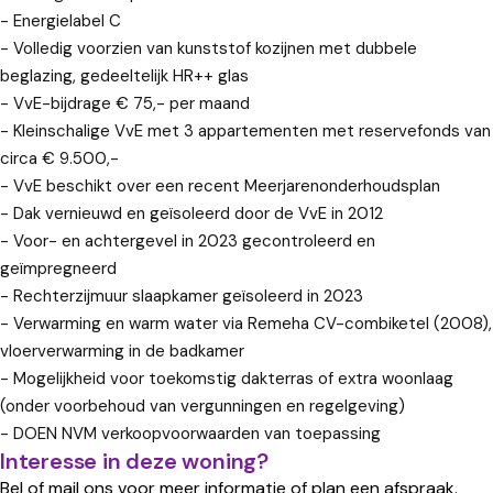
- Energielabel C
- Volledig voorzien van kunststof kozijnen met dubbele
beglazing, gedeeltelijk HR++ glas
- VvE-bijdrage € 75,- per maand
- Kleinschalige VvE met 3 appartementen met reservefonds van
circa € 9.500,-
- VvE beschikt over een recent Meerjarenonderhoudsplan
- Dak vernieuwd en geïsoleerd door de VvE in 2012
- Voor- en achtergevel in 2023 gecontroleerd en
geïmpregneerd
- Rechterzijmuur slaapkamer geïsoleerd in 2023
- Verwarming en warm water via Remeha CV-combiketel (2008),
vloerverwarming in de badkamer
- Mogelijkheid voor toekomstig dakterras of extra woonlaag
(onder voorbehoud van vergunningen en regelgeving)
- DOEN NVM verkoopvoorwaarden van toepassing
Interesse in deze woning?
Bel of mail ons voor meer informatie of plan een afspraak.