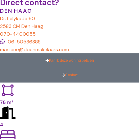
Direct contact?
DEN HAAG
Dr. Lelykade 60
2583 CM Den Haag
070-4400055
06-50536388
marilene@doenmakelaars.com
Kan ik deze woning betalen
Contact
78 m²
4