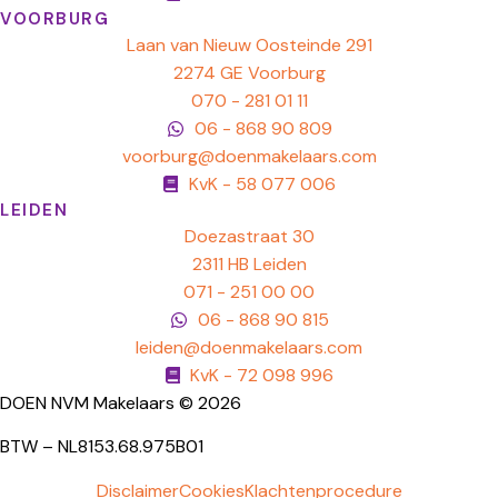
VOORBURG
Laan van Nieuw Oosteinde 291
2274 GE Voorburg
070 - 281 01 11
06 - 868 90 809
voorburg@doenmakelaars.com
KvK - 58 077 006
LEIDEN
Doezastraat 30
2311 HB Leiden
071 - 251 00 00
06 - 868 90 815
leiden@doenmakelaars.com
KvK - 72 098 996
DOEN NVM Makelaars © 2026
BTW – NL8153.68.975B01
Disclaimer
Cookies
Klachtenprocedure