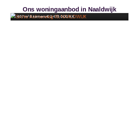
NAALDWIJK
Ons woningaanbod in Naaldwijk
457 m²
·
8 kamers
·
€ 2.475.000 K.K.