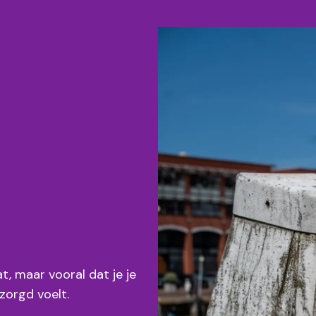
at, maar vooral dat je je
zorgd voelt.