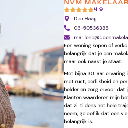
NVM MAKELAA
4,9
Den Haag
06-50536388
marilene@doenmakela
Een woning kopen of verkop
belangrijk dat je een makel
maar ook naast je staat.
Met bijna 30 jaar ervaring
met rust, eerlijkheid en pe
helder en zorg ervoor dat j
Klanten waarderen mijn be
dat zij tijdens het hele tra
neem, geloof ik dat een v
belangrijk is.