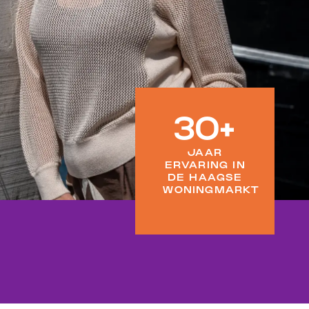
30+
JAAR
ERVARING IN
DE HAAGSE
WONINGMARKT