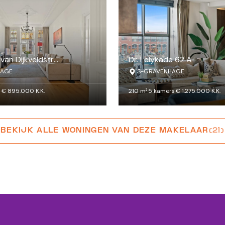
Van Weede van Dijkveldstraat 26
Dr. Lelykade 62 A
HAGE
'S-GRAVENHAGE
s
·
€ 895.000 K.K.
210 m²
·
5 kamers
·
€ 1.275.000 K.K.
BEKIJK ALLE WONINGEN VAN DEZE MAKELAAR
(21)