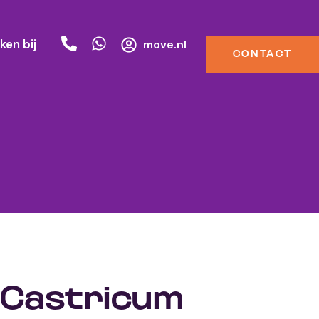
ken bij
move.nl
CONTACT
 Castricum