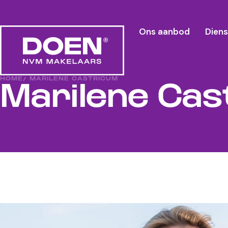
Ons aanbod
Dien
HOME
/ MARILENE CASTRICUM
Marilene Cas