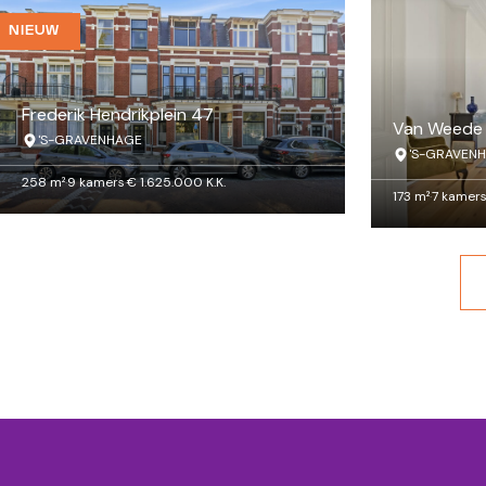
NIEUW
Frederik Hendrikplein 47
'S-GRAVENHAGE
'S-GRAVEN
258 m²
·
9 kamers
·
€ 1.625.000 K.K.
173 m²
·
7 kamer