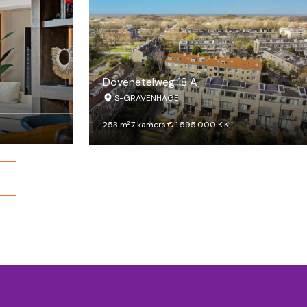
Dovenetelweg 18 A
'S-GRAVENHAGE
253 m²
·
7 kamers
·
€ 1.595.000 K.K.