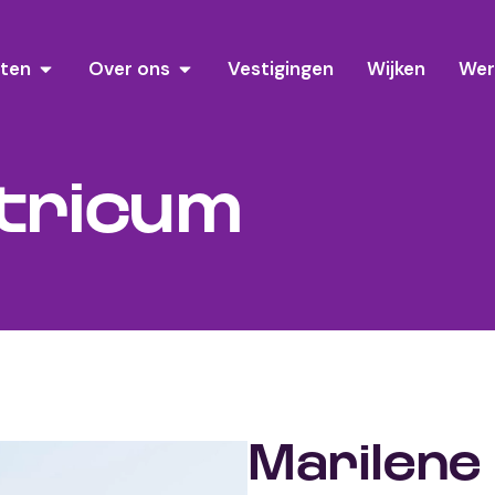
sten
Over ons
Vestigingen
Wijken
Wer
tricum
Marilene