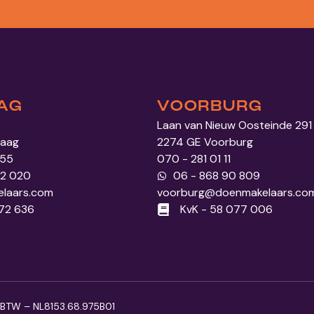
AG
VOORBURG
0
Laan van Nieuw Oosteinde 291
Haag
2274 GE Voorburg
 55
070 - 281 01 11
52 020
06 - 868 90 809
laars.com
voorburg@doenmakelaars.co
972 636
KvK - 58 077 006
BTW – NL8153.68.975B01