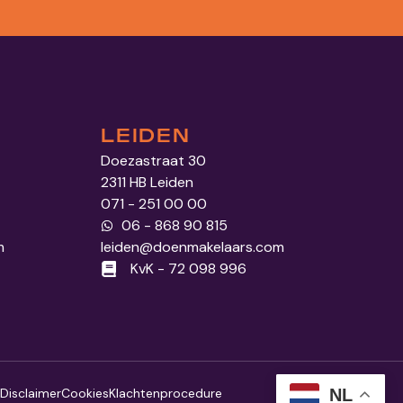
LEIDEN
Doezastraat 30
2311 HB Leiden
071 - 251 00 00
06 - 868 90 815
m
leiden@doenmakelaars.com
KvK - 72 098 996
NL
Disclaimer
Cookies
Klachtenprocedure