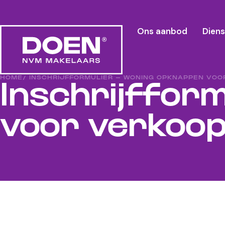
Ons aanbod
Dien
HOME
/ INSCHRIJFFORMULIER – WONING OPKNAPPEN VOO
Inschrijffor
voor verkoo