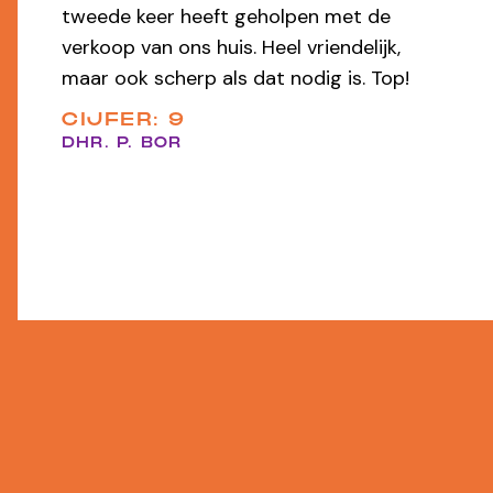
zowel de verhuur als de verkoop. Alles
werd professioneel en zorgeloos uit
handen genomen — heel prettig
samenwerken!
CIJFER: 9,8
EEN FUNDA GEBRUIKER