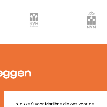
zeggen
Io heeft uitstekende service geleverd bij