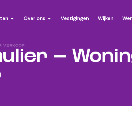
sten
Over ons
Vestigingen
Wijken
Wer
R VERKOOP
mulier – Woni
p