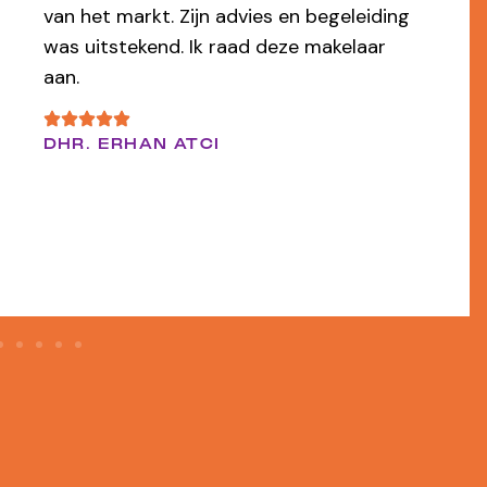
snel, professioneel en flexibel. Ik ben er
van overtuigd dat wij door de makelaar
ons appartement snel voor een mooi
bedrag hebben verkocht.
EEN FUNDA GEBRUIKER