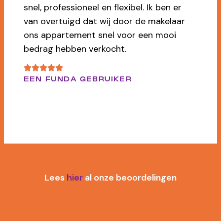
tweede keer heeft geholpen met de
verkoop van ons huis. Heel vriendelijk,
maar ook scherp als dat nodig is. Top!
CIJFER: 9
DHR. P. BOR
Lees
hier
al onze beoordelingen