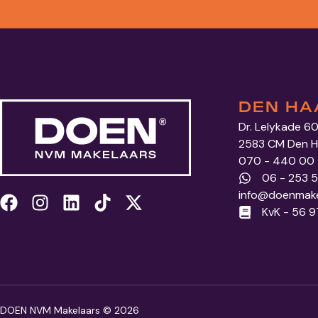
DEN HA
Dr. Lelykade 6
2583 CM Den 
070 - 440 00
06 - 253 
info@doenmake
KvK - 56 
DOEN NVM Makelaars © 2026