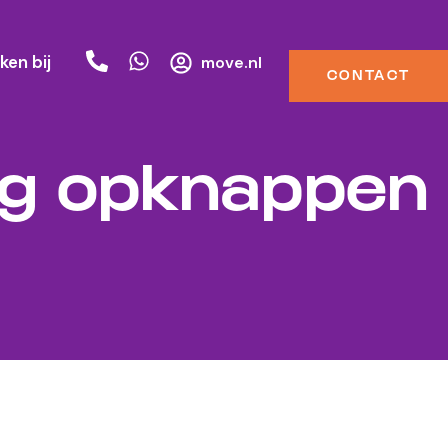
ken bij
move.nl
CONTACT
ng opknappen