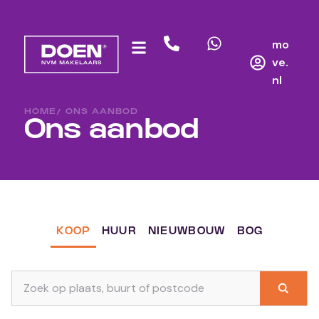
mo
ve.
nl
HOME
/ ONS AANBOD
Ons aanbod
KOOP
HUUR
NIEUWBOUW
BOG