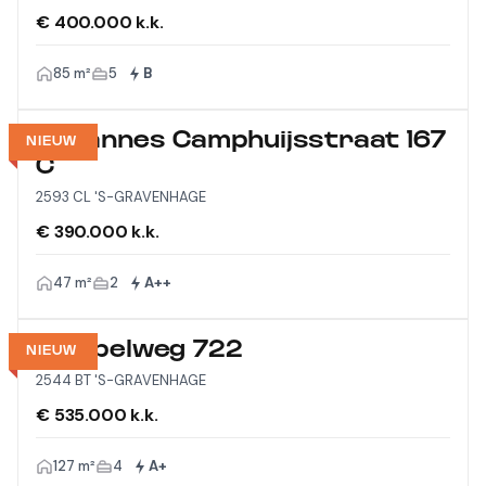
€ 400.000 k.k.
85 m²
5
B
Johannes Camphuijsstraat 167
NIEUW
C
2593 CL 'S-GRAVENHAGE
€ 390.000 k.k.
47 m²
2
A++
Meppelweg 722
NIEUW
2544 BT 'S-GRAVENHAGE
€ 535.000 k.k.
127 m²
4
A+