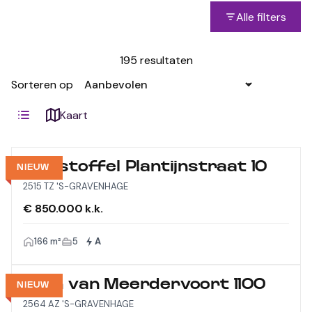
Alle filters
195 resultaten
Sorteren op
Kaart
Christoffel Plantijnstraat 10
NIEUW
2515 TZ 'S-GRAVENHAGE
€ 850.000 k.k.
166 m²
5
A
Laan van Meerdervoort 1100
NIEUW
2564 AZ 'S-GRAVENHAGE