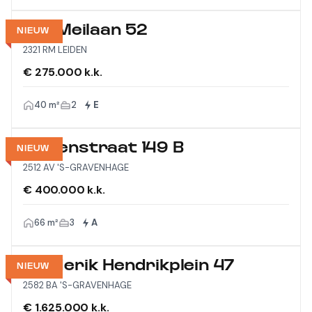
Vijf Meilaan 52
NIEUW
2321 RM LEIDEN
€ 275.000 k.k.
40 m²
2
E
Wagenstraat 149 B
NIEUW
2512 AV 'S-GRAVENHAGE
€ 400.000 k.k.
66 m²
3
A
Frederik Hendrikplein 47
NIEUW
2582 BA 'S-GRAVENHAGE
€ 1.625.000 k.k.