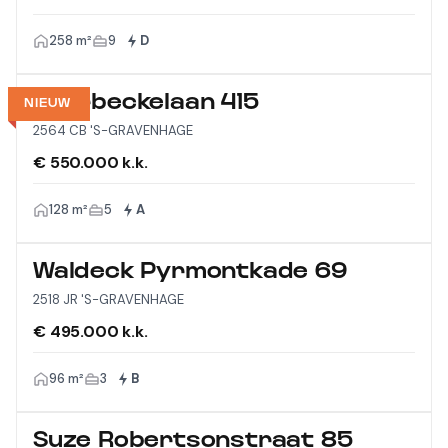
258 m²
9
D
Thorbeckelaan 415
NIEUW
2564 CB 'S-GRAVENHAGE
€ 550.000 k.k.
128 m²
5
A
Waldeck Pyrmontkade 69
2518 JR 'S-GRAVENHAGE
€ 495.000 k.k.
96 m²
3
B
Suze Robertsonstraat 85