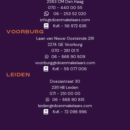
2583 CM Den Haag
070 - 440 00 55
06 - 253 52 020
info@doenmakelaars.com
KvK - 56 972 636
VOORBURG
Laan van Nieuw Oosteinde 291
2274 GE Voorburg
070 - 281 01 11
06 - 868 90 809
voorburg@doenmakelaars.com
KvK - 58 077 006
LEIDEN
Doezastraat 30
2311 HB Leiden
071 - 251 00 00
06 - 868 90 815
leiden@doenmakelaars.com
KvK - 72 098 996