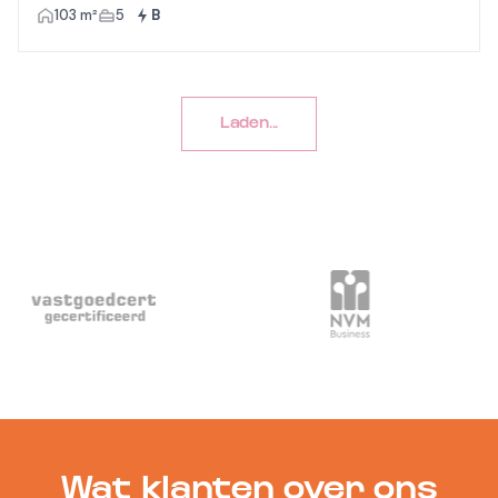
103 m²
5
B
Laden...
Wat klanten over ons