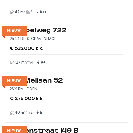
47 m²
2
A++
Meppelweg 722
NIEUW
2544 BT 'S-GRAVENHAGE
€ 535.000 k.k.
127 m²
4
A+
Vijf Meilaan 52
NIEUW
2321 RM LEIDEN
€ 275.000 k.k.
40 m²
2
E
Wagenstraat 149 B
NIEUW