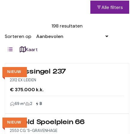
Alle filters
198 resultaten
Sorteren op
Kaart
Morssingel 237
NIEUW
2312 EX LEIDEN
€ 375.000 k.k.
69 m²
2
B
Arnold Spoelplein 66
NIEUW
2553 CG 'S-GRAVENHAGE