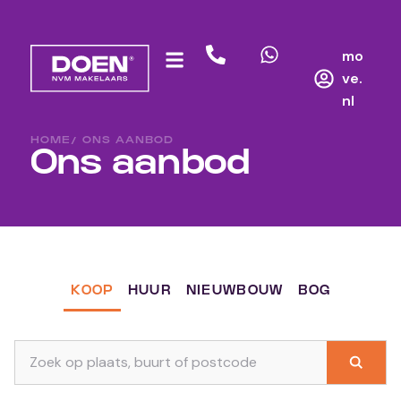
mo
ve.
nl
HOME
/ ONS AANBOD
Ons aanbod
KOOP
HUUR
NIEUWBOUW
BOG