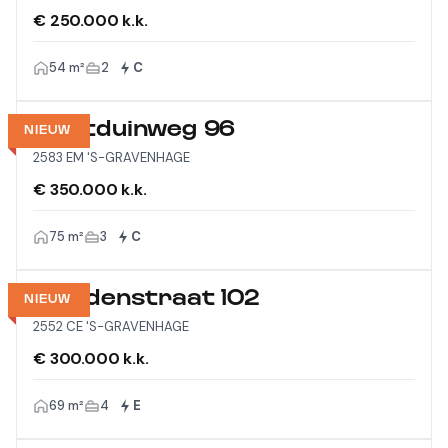
€ 250.000 k.k.
54 m²
2
C
Westduinweg 96
NIEUW
2583 EM 'S-GRAVENHAGE
€ 350.000 k.k.
75 m²
3
C
Viandenstraat 102
NIEUW
2552 CE 'S-GRAVENHAGE
€ 300.000 k.k.
69 m²
4
E