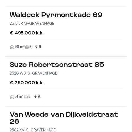
Waldeck Pyrmontkade 69
2518 JR 'S-GRAVENHAGE
€ 495.000 k.k.
96 m²
3
B
Suze Robertsonstraat 85
2526 WS 'S-GRAVENHAGE
€ 250.000 k.k.
51 m²
2
A
Van Weede van Dijkveldstraat
26
2582 KV 'S-GRAVENHAGE