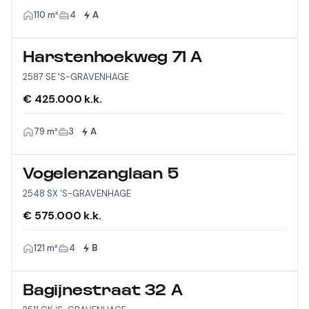
110 m²
4
A
Harstenhoekweg 71 A
2587 SE 'S-GRAVENHAGE
€ 425.000 k.k.
79 m²
3
A
Vogelenzanglaan 5
2548 SX 'S-GRAVENHAGE
€ 575.000 k.k.
121 m²
4
B
Bagijnestraat 32 A