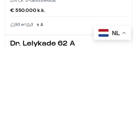
2511 CK 'S-GRAVENHAGE
€ 550.000 k.k.
90 m²
3
A
NL
Dr. Lelykade 62 A
2583 CM 'S-GRAVENHAGE
€ 1.275.000 k.k.
210 m²
5
A
Meer laden