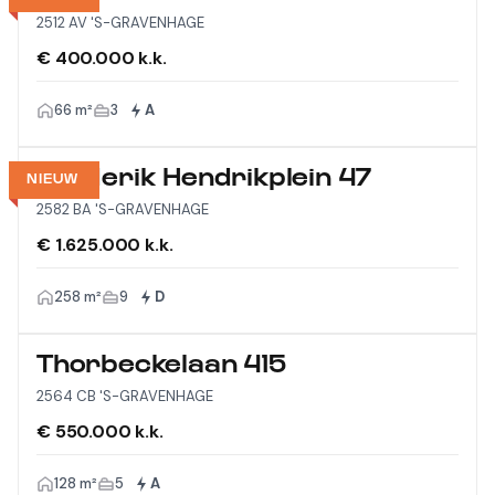
2512 AV 'S-GRAVENHAGE
€ 400.000 k.k.
66 m²
3
A
Frederik Hendrikplein 47
NIEUW
2582 BA 'S-GRAVENHAGE
€ 1.625.000 k.k.
258 m²
9
D
Thorbeckelaan 415
2564 CB 'S-GRAVENHAGE
€ 550.000 k.k.
128 m²
5
A