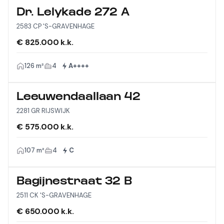
Dr. Lelykade 272 A
2583 CP 'S-GRAVENHAGE
€ 825.000 k.k.
126 m²
4
A++++
Leeuwendaallaan 42
2281 GR RIJSWIJK
€ 575.000 k.k.
107 m²
4
C
Bagijnestraat 32 B
2511 CK 'S-GRAVENHAGE
€ 650.000 k.k.